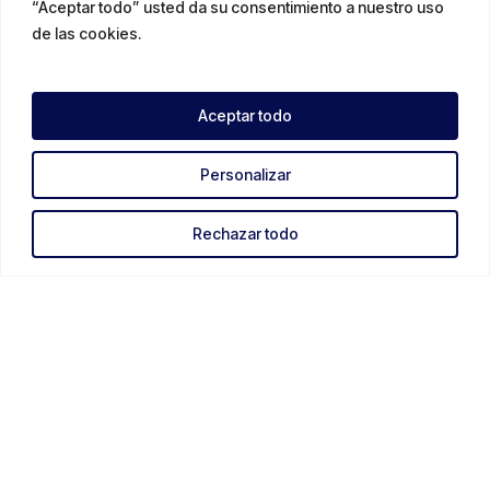
“Aceptar todo” usted da su consentimiento a nuestro uso
de las cookies.
Aceptar todo
Personalizar
Rechazar todo
Legales
Condiciones Generales de Venta e Información
Política de Privacidad
Política de Cookies