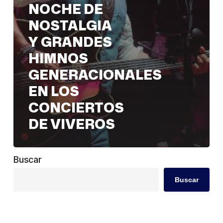
NOCHE DE
de
NOSTALGIA
Viveros
Y GRANDES
HIMNOS
GENERACIONALES
EN LOS
CONCIERTOS
DE VIVEROS
Buscar
Buscar