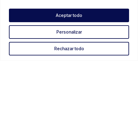
Aceptar todo
Personalizar
Rechazar todo
Legales
Condiciones Generales de Venta e Información
Política de Privacidad
Política de Cookies
Contactos
Formulario de Contacto