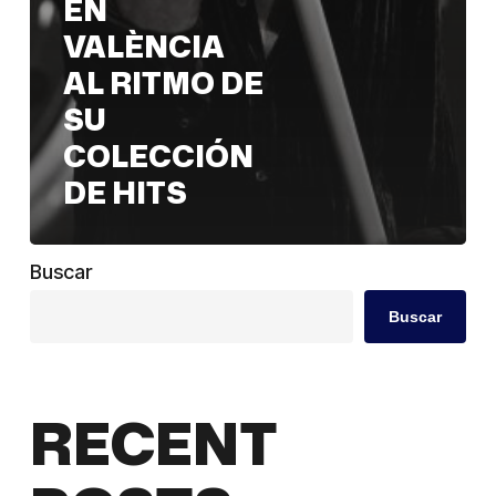
EN
de
VALÈNCIA
hits
AL RITMO DE
SU
COLECCIÓN
DE HITS
Buscar
Buscar
RECENT