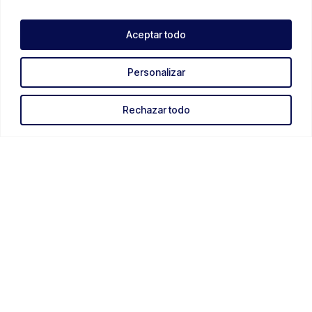
Aceptar todo
Personalizar
Rechazar todo
Legales
Condiciones Generales de Venta e Información
Política de Privacidad
Política de Cookies
Contactos
Formulario de Contacto